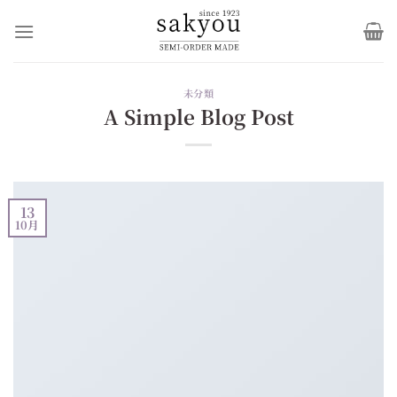
Skip
to
content
未分類
A Simple Blog Post
13
10月